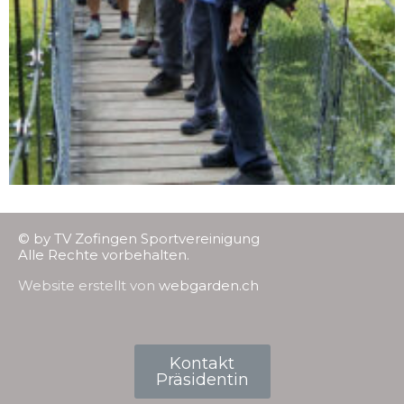
© by TV Zofingen Sportvereinigung
Alle Rechte vorbehalten.
Website erstellt von
webgarden.ch
Kontakt
Präsidentin